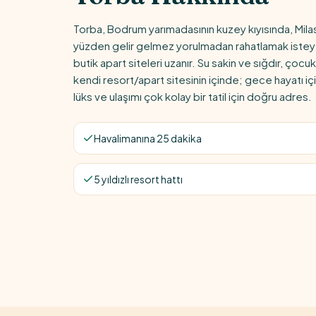
Torba, Bodrum yarımadasının kuzey kıyısında, Mi
yüzden gelir gelmez yorulmadan rahatlamak isteyen m
butik apart siteleri uzanır. Su sakin ve sığdır, çoc
kendi resort/apart sitesinin içinde; gece hayatı iç
lüks ve ulaşımı çok kolay bir tatil için doğru adres.
Havalimanına 25 dakika
5 yıldızlı resort hattı