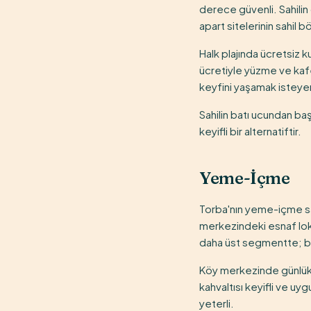
derece güvenli. Sahilin 
apart sitelerinin sahil b
Halk plajında ücretsiz 
ücretiyle yüzme ve kafe
keyfini yaşamak isteyenl
Sahilin batı ucundan ba
keyifli bir alternatiftir.
Yeme-İçme
Torba'nın yeme-içme sah
merkezindeki esnaf lok
daha üst segmentte; bağ
Köy merkezinde günlük 
kahvaltısı keyifli ve uy
yeterli.