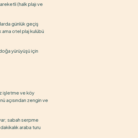
reketli (halk plajı ve
'larda günlük geçiş
 ama otel plaj kulübü
 doğa yürüyüşü için
ız işletme ve köy
enü açısından zengin ve
 var; sabah serpme
dakikalık araba turu