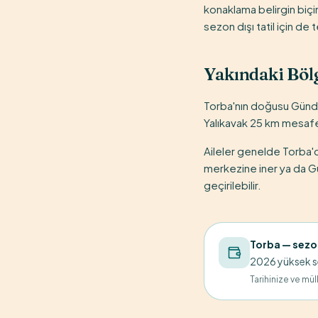
konaklama belirgin biçi
sezon dışı tatil için de t
Yakındaki Böl
Torba'nın doğusu Gündo
Yalıkavak 25 km mesafed
Aileler genelde Torba'd
merkezine iner ya da G
geçirilebilir.
Torba
— sezo
2026 yüksek se
Tarihinize ve mülk