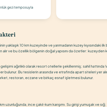
ünlük gezi temposuyla
akteri
n yaklaşık 10 km kuzeyinde ve yarımadanın kuzey kıyısındaki ilk b
 alır ve bu özellik bölgenin doğal yapısını da özetler: kuzeyden ko
gelişimi ağırlıklı olarak resort otellerle şekillenmiş; sahil hattınd
isler bulunur. Bu tesislerin arasında ve etrafında apart siteleri yer a
ket, restoran, eczane ve birkaç esnaf işletmesi bulunur.
2 km uzunluğunda, ince çakıl-kum karışımı. Su girişi yumuşak ve sığ