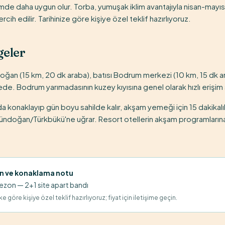
mde daha uygun olur. Torba, yumuşak iklim avantajıyla nisan-mayı
ercih edilir. Tarihinize göre kişiye özel teklif hazırlıyoruz.
geler
ğan (15 km, 20 dk araba), batısı Bodrum merkezi (10 km, 15 dk a
e. Bodrum yarımadasının kuzey kıyısına genel olarak hızlı erişim 
a konaklayıp gün boyu sahilde kalır, akşam yemeği için 15 dakikal
ündoğan/Türkbükü'ne uğrar. Resort otellerin akşam programlarına
n ve konaklama notu
zon — 2+1 site apart bandı
e göre kişiye özel teklif hazırlıyoruz; fiyat için iletişime geçin.