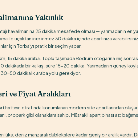
limanına Yakınlık
tajı havalimanına 25 dakika mesafede olması — yarımadanın en yak
ama ile uçaktan iner inmez 30 dakika içinde apartınıza varabilirsiniz.
ar için Torba'yı pratik bir seçim yapar.
, 15 dakika araba. Toplu taşımada Bodrum otogarına iniş sonra
30 dakikada bir kalkış, süre 15-20 dakika. Yarımadanın güney koy
n 30-50 dakikalık araba yolu gerekiyor.
ri ve Fiyat Aralıkları
rt hattının etrafında konumlanan modern site apartlarından oluşur
nı, otopark gibi olanaklara sahip. Müstakil apart binası az; bağıms
n lüks, deniz manzaralı dublekslere kadar geniş bir aralık vardır.