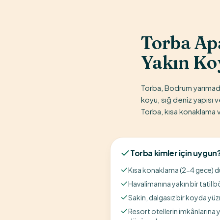
Torba Ap
Yakın Ko
Torba, Bodrum yarımada
koyu, sığ deniz yapısı v
Torba, kısa konaklama ve
Torba
kimler için uygun
Kısa konaklama (2-4 gece) düş
Havalimanına yakın bir tatil b
Sakin, dalgasız bir koyda yüz
Resort otellerin imkânlarına