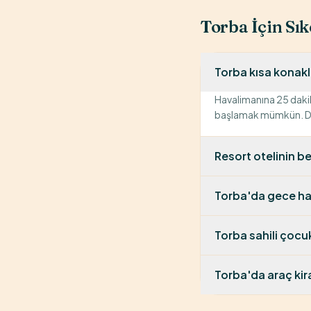
Torba
İçin Sık
Torba kısa konakl
Havalimanına 25 dakik
başlamak mümkün. Diğ
Resort otelinin b
Torba'da gece ha
Torba sahili çoc
Torba'da araç kir