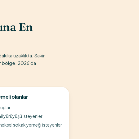
ına En
kika uzaklıkta. Sakin
bir bölge. 2026'da
meli olanlar
uplar
il yürüyüşü isteyenler
eneksel sokak yemeği isteyenler