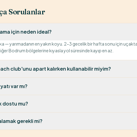
ça Sorulanlar
ama için neden ideal?
a — yarımadanın en yakın koyu. 2-3 gecelik bir hafta sonu için uçaktan
er Bodrum bölgelerine kıyasla yol süresinde kayıp en az.
each club'unu apart kalırken kullanabilir miyim?
yatı var mı?
uk dostu mu?
alamak gerekli mi?