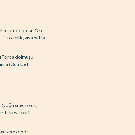
ın tatil bölgesi. Özel
 Bu özellik, kısa hafta
sı Torba dolmuşu
larına (Gümbet,
. Çoğu site havuz,
ız taş ev apart
 Düşük sezonda