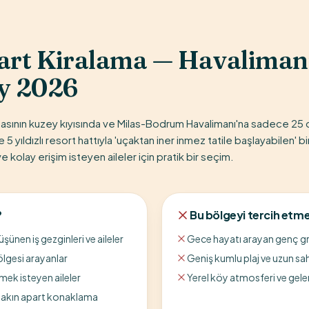
art Kiralama — Havaliman
y 2026
sının kuzey kıyısında ve Milas-Bodrum Havalimanı'na sadece 25 da
e 5 yıldızlı resort hattıyla 'uçaktan iner inmez tatile başlayabilen' 
 kolay erişim isteyen aileler için pratik bir seçim.
?
Bu bölgeyi tercih etme
ünen iş gezginleri ve aileler
Gece hayatı arayan genç gr
ölgesi arayanlar
Geniş kumlu plaj ve uzun sah
mek isteyen aileler
Yerel köy atmosferi ve gel
 yakın apart konaklama