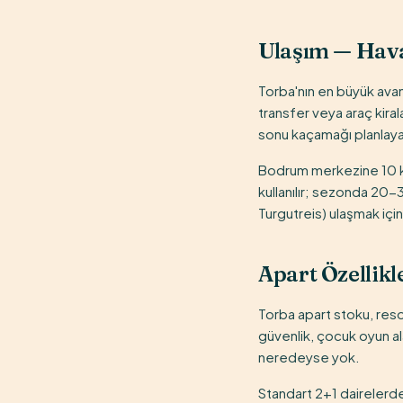
Ulaşım — Hava
Torba'nın en büyük avan
transfer veya araç kiral
sonu kaçamağı planlayanl
Bodrum merkezine 10 km
kullanılır; sezonda 20-
Turgutreis) ulaşmak içi
Apart Özellikle
Torba apart stoku, reso
güvenlik, çocuk oyun ala
neredeyse yok.
Standart 2+1 dairelerde