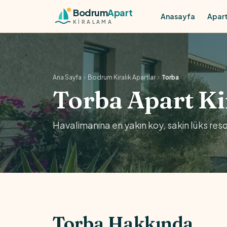
Skip to content
Bodrum
Apart
Anasayfa
Apart
KİRALAMA
Ana Sayfa
Bodrum Kiralık Apartlar
Torba
Torba Apart K
Havalimanına en yakın koy, sakin lüks resor
Torba Hakkında