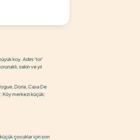
üyük koy. Adını 'tor'
runaklı, sakin ve yıl
a Vogue, Doria, Casa De
lır. Köy merkezi küçük;
; küçük çocuklar için son