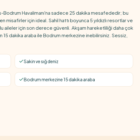
las-Bodrum Havalimanı'na sadece 25 dakika mesafededir; bu
isafirler için ideal. Sahil hattı boyunca 5 yıldızlı resortlar ve
uklu aileler için son derece güvenli. Akşam hareketliliği daha çok
in 15 dakika araba ile Bodrum merkezine inebilirsiniz. Sessiz,
Sakin ve sığ deniz
Bodrum merkezine 15 dakika araba