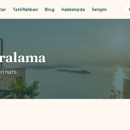
lar
Tatil Rehberi
Blog
Hakkımızda
İletişim
iralama
t hattı.