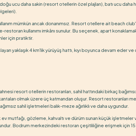
doğu ucu daha sakin (resort otellerin özel plajları), batı ucu daha ha
ölgeleri).
kullanım mümkün ancak donanımsız. Resort otellere ait beach club
-restoran kullanımı imkânı sunulur. Bu seçenek, apart konaklamak
er için pratiktir.
şlayan yaklaşık 4 km'lik yürüyüş hattı, kıyı boyunca devam eder ve
nesi resort otellerin restoranları, sahil hattındaki birkaç bağıms
antaları olmak üzere üç katmandan oluşur. Resort restoranları m
ımsız sahil işletmeleri balık-meze ağırlıklı ve daha uygundur.
ev mutfağı, gözleme, kahvaltı ve dürüm sunan küçük işletmeler
gundur. Bodrum merkezindeki restoran çeşitliliğine erişmek için 15 