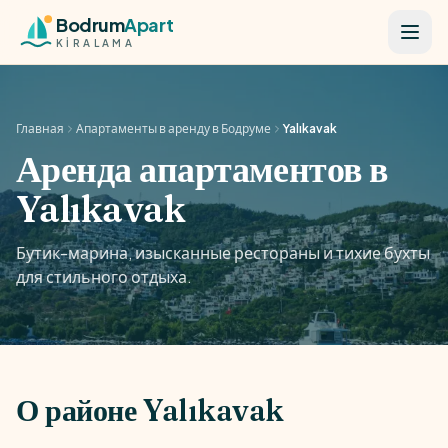
Skip to content
Bodrum
Apart
KİRALAMA
Главная
Апартаменты в аренду в Бодруме
Yalıkavak
Аренда апартаментов в
Yalıkavak
Бутик-марина, изысканные рестораны и тихие бухты
для стильного отдыха.
О районе Yalıkavak