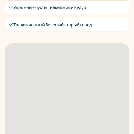
Укромные бухты Тилкиджик и Кудур
Традиционный белёный старый город