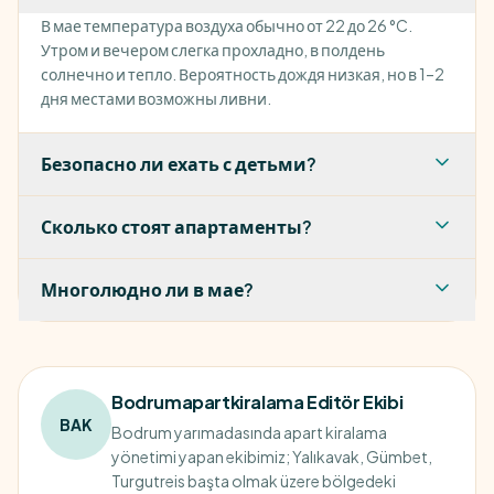
В мае температура воздуха обычно от 22 до 26 °C.
Утром и вечером слегка прохладно, в полдень
солнечно и тепло. Вероятность дождя низкая, но в 1–2
дня местами возможны ливни.
Безопасно ли ехать с детьми?
Сколько стоят апартаменты?
Многолюдно ли в мае?
Bodrumapartkiralama Editör Ekibi
BAK
Bodrum yarımadasında apart kiralama
yönetimi yapan ekibimiz; Yalıkavak, Gümbet,
Turgutreis başta olmak üzere bölgedeki