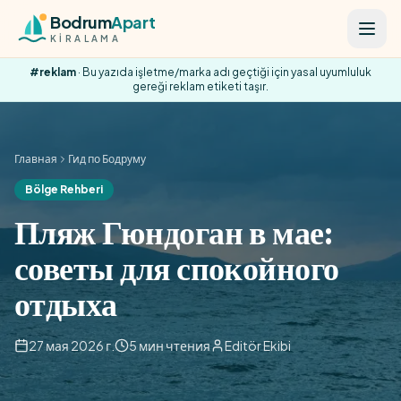
Skip to content
Bodrum
Apart
KİRALAMA
#reklam
· Bu yazıda işletme/marka adı geçtiği için yasal uyumluluk
gereği reklam etiketi taşır.
Главная
Гид по Бодруму
Bölge Rehberi
Пляж Гюндоган в мае:
советы для спокойного
отдыха
27 мая 2026 г.
5 мин чтения
Editör Ekibi