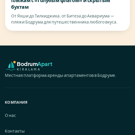
пляжам с «Голубым флагом» и скрытым
бухтам
От Яхши до Тилкиджика, от Битеза до Аквариума —
пляжи Бодрума для путешественника любого вкуса.
Bodrum
Apart
KİRALAMA
Местная платформа аренды апартаментов в Бодруме.
КОМПАНИЯ
О нас
Контакты