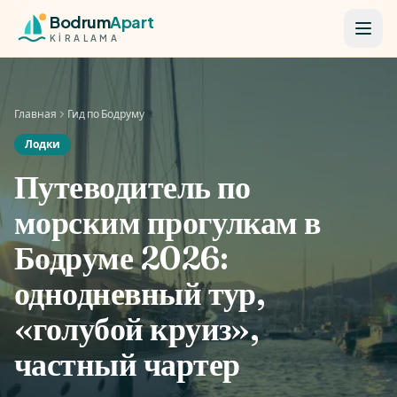
Skip to content
Bodrum
Apart
KİRALAMA
Главная
Гид по Бодруму
Лодки
Путеводитель по
морским прогулкам в
Бодруме 2026:
однодневный тур,
«голубой круиз»,
частный чартер