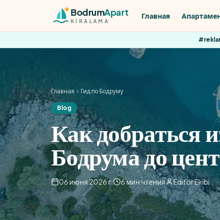
Skip to content
Bodrum
Apart
Главная
Апартаме
KİRALAMA
#rekl
Главная
Гид по Бодруму
Blog
Как добраться и
Бодрума до цент
06 июня 2026 г.
6 мин чтения
Editör Ekibi