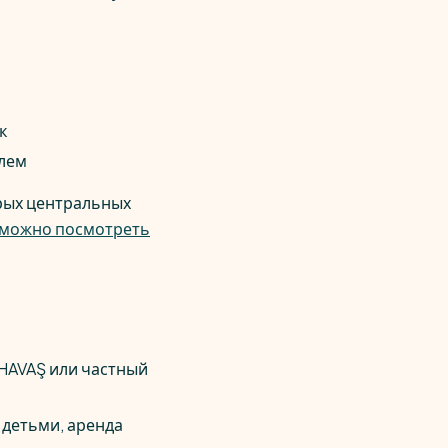
к
илем
орых центральных
 можно посмотреть
 HAVAŞ или частный
 детьми, аренда