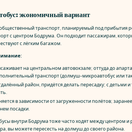
тобус: экономичный вариант
 общественный транспорт, планируемый под прибытия р
рт с центром Бодрума. Он подходит пассажирам, которы
ествуют с лёгким багажом.
нимание:
саживает на центральном автовокзале; оттуда до апарт
полнительный транспорт (долмуш-микроавтобус или так
отдалённый район, придётся делать пересадку; с детьми 
ть.
яется в зависимости от загруженности полётов; заранее
нем посадки.
сы внутри Бодрума тоже часто ходят между центром и 
ра, вы можете пересесть на долмуш до своего района.