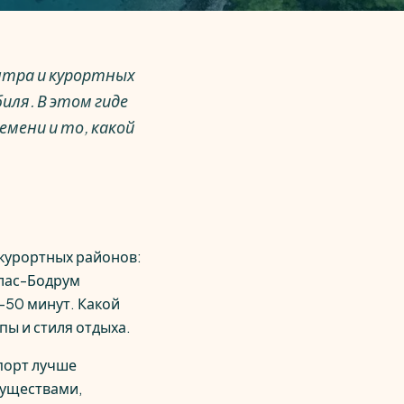
ентра и курортных
иля. В этом гиде
мени и то, какой
 курортных районов:
илас-Бодрум
–50 минут. Какой
пы и стиля отдыха.
спорт лучше
муществами,