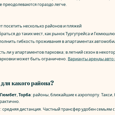
 преодолеваются гораздо легче.
ет посетить несколько районов и пляжей
обраться до таких мест, как рынок Тургутрейса и Гюмюшлю
дополнить гибкость проживания в апартаментах автомоб
сть ли у апартаментов парковка; в летний сезон в некот
парковки может быть ограничено.
Варианты аренды авто
 для какого района?
 Гюмбет, Торба
: районы, ближайшие к аэропорту. Такси,
практично.
т
: средняя дистанция. Частный трансфер удобен семьям с