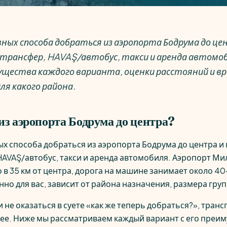
ных способа добраться из аэропорта Бодрума до ц
трансфер, HAVAŞ/автобус, такси и аренда автомоб
щества каждого варианта, оценки расстояний и вре
ля какого района.
из аэропорта Бодрума до центра?
ых способа добраться из аэропорта Бодрума до центра и
HAVAŞ/автобус, такси и аренда автомобиля. Аэропорт М
в 35 км от центра, дорога на машине занимает около 40
но для вас, зависит от района назначения, размера груп
 не оказаться в суете «как же теперь добраться?», тран
ее. Ниже мы рассматриваем каждый вариант с его преи