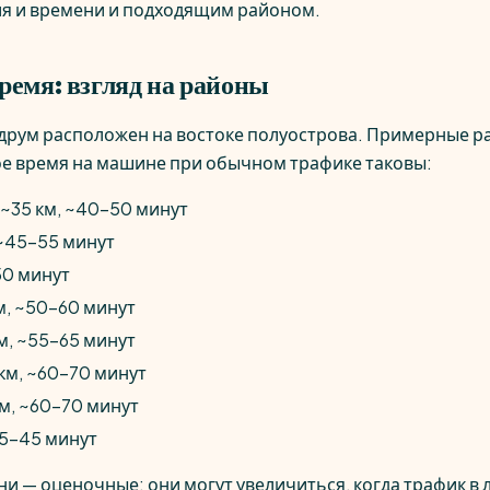
я и времени и подходящим районом.
ремя: взгляд на районы
рум расположен на востоке полуострова. Примерные ра
е время на машине при обычном трафике таковы:
: ~35 км, ~40–50 минут
 ~45–55 минут
50 минут
км, ~50–60 минут
км, ~55–65 минут
 км, ~60–70 минут
км, ~60–70 минут
35–45 минут
и — оценочные; они могут увеличиться, когда трафик в л