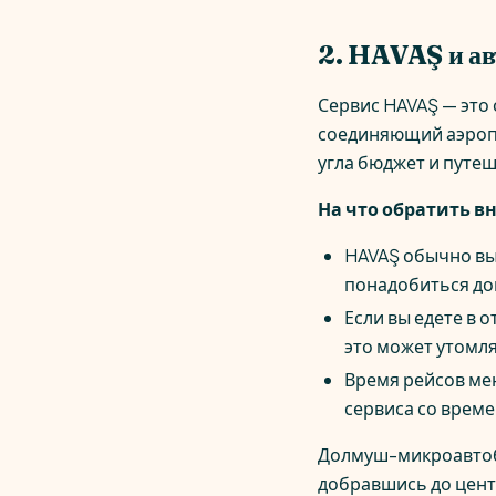
2. HAVAŞ и ав
Сервис HAVAŞ — это
соединяющий аэропо
угла бюджет и путеш
На что обратить в
HAVAŞ обычно вы
понадобиться до
Если вы едете в 
это может утомля
Время рейсов мен
сервиса со време
Долмуш-микроавтобу
добравшись до цент