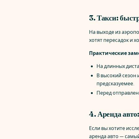
3. Такси: быст
На выходе из аэропо
хотят пересадок и х
Практические зам
На длинных диста
В высокий сезон
предсказуемее.
Перед отправлен
4. Аренда авто
Если вы хотите иссл
аренда авто — самы