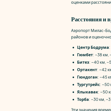
оценками расстояни
Расстояния и в
Аэропорт Милас-Бод
районов и оценочно
Центр Бодрума
Гюмбет
: ~38 км,
Битез
: ~40 км, ~
Ортакент
: ~42 
Гюндоган
: ~45 
Тургутрейс
: ~50
Ялыкавак
: ~50 
Торба
: ~30 км, ~
Эти значения времен