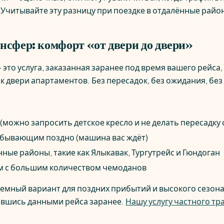
Учитывайте эту разницу при поездке в отдалённые райо
нсфер: комфорт «от двери до двери»
это услуга, заказанная заранее под время вашего рейса, 
к двери апартаментов. Без пересадок, без ожидания, без
(можно запросить детское кресло и не делать пересадку 
бывающим поздно (машина вас ждёт)
ные районы, такие как Ялыкавак, Тургутрейс и Гюндоган
м с большим количеством чемоданов
емный вариант для поздних прибытий и высокого сезона
лившись данными рейса заранее.
Нашу услугу частного т