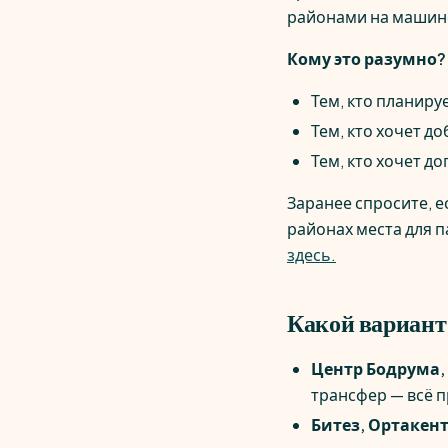
районами на машине
Кому это разумно?
Тем, кто планиру
Тем, кто хочет д
Тем, кто хочет 
Заранее спросите, е
районах места для 
здесь.
Какой вариант
Центр Бодрума,
трансфер — всё 
Битез, Ортакен