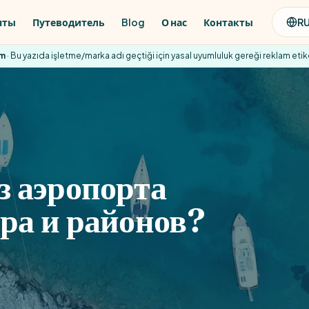
нты
Путеводитель
Blog
О нас
Контакты
R
am
· Bu yazıda işletme/marka adı geçtiği için yasal uyumluluk gereği reklam etiket
з аэропорта
ра и районов?