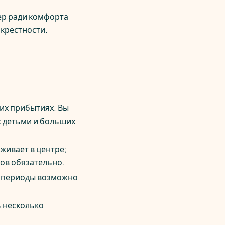
ер ради комфорта
окрестности.
них прибытиях. Вы
с детьми и больших
живает в центре;
ов обязательно.
е периоды возможно
ь несколько