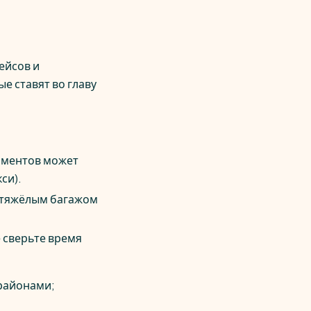
ейсов и
е ставят во главу
аментов может
си).
и тяжёлым багажом
 сверьте время
районами;