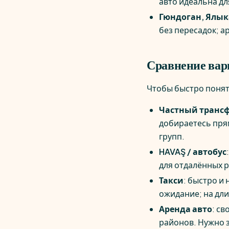
авто идеальна дл
Гюндоган, Ялык
без пересадок; а
Сравнение вари
Чтобы быстро понят
Частный транс
добираетесь пря
групп.
HAVAŞ / автобус
для отдалённых 
Такси
: быстро и
ожидание; на дл
Аренда авто
: св
районов. Нужно 