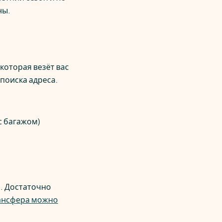
ны.
которая везёт вас
 поиска адреса.
с багажом)
. Достаточно
рансфера можно