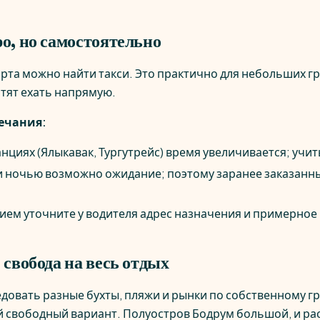
ро, но самостоятельно
рта можно найти такси. Это практично для небольших гр
отят ехать напрямую.
ечания:
нциях (Ялыкавак, Тургутрейс) время увеличивается; учит
 и ночью возможно ожидание; поэтому заранее заказанн
ием уточните у водителя адрес назначения и примерное
: свобода на весь отдых
едовать разные бухты, пляжи и рынки по собственному гр
й свободный вариант. Полуостров Бодрум большой, и ра