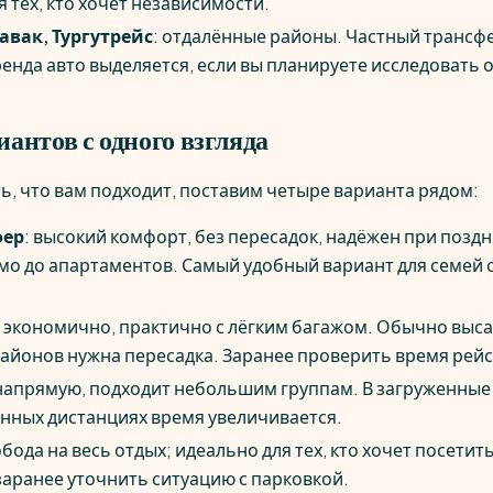
я тех, кто хочет независимости.
авак, Тургутрейс
: отдалённые районы. Частный трансф
ренда авто выделяется, если вы планируете исследовать 
антов с одного взгляда
ь, что вам подходит, поставим четыре варианта рядом:
фер
: высокий комфорт, без пересадок, надёжен при позд
мо до апартаментов. Самый удобный вариант для семей 
: экономично, практично с лёгким багажом. Обычно выса
районов нужна пересадка. Заранее проверить время рейс
 напрямую, подходит небольшим группам. В загруженны
инных дистанциях время увеличивается.
обода на весь отдых; идеально для тех, кто хочет посетит
заранее уточнить ситуацию с парковкой.