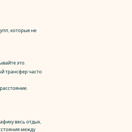
упп, которые не
ывайте это.
ый трансфер часто
 расстояние.
афику весь отдых,
сстояния между