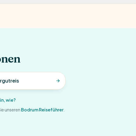
onen
rgutreis
n, wie?
Sie unseren
Bodrum Reiseführer
.