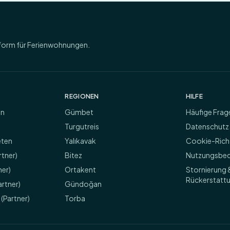
form für Ferienwohnungen.
REGIONEN
HILFE
en
Gümbet
Häufige Frag
Turgutreis
Datenschut
eten
Yalıkavak
Cookie-Richt
rtner)
Bitez
Nutzungsbe
ner)
Ortakent
Stornierung 
Rückerstatt
artner)
Gündoğan
(Partner)
Torba