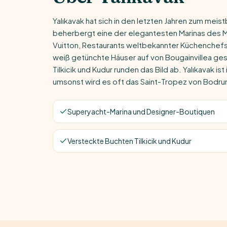
Yalıkavak hat sich in den letzten Jahren zum mei
beherbergt eine der elegantesten Marinas des M
Vuitton, Restaurants weltbekannter Küchenchefs 
weiß getünchte Häuser auf von Bougainvillea ge
Tilkicik und Kudur runden das Bild ab. Yalıkavak is
umsonst wird es oft das Saint-Tropez von Bodr
Superyacht-Marina und Designer-Boutiquen
Versteckte Buchten Tilkicik und Kudur