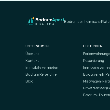
Bodrum
Apart
Bodrums einheimische Platt
KİRALAMA
UNTERNEHMEN
LEISTUNGEN
Über uns
Ferienwohnung
Kontakt
Reservierung
Immobilie vermieten
Immobilie vermi
Bodrum Reiseführer
Bootsverleih (Pa
Blog
Mietwagen (Part
Privattransfer (P
Bodrum-Touren 