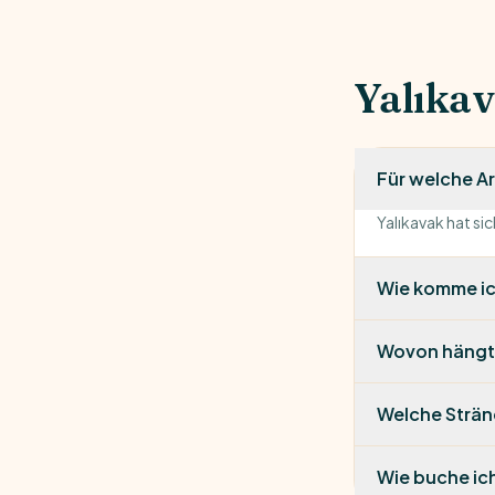
Yalıka
Für welche Ar
Yalıkavak hat si
Wie komme ic
Wovon hängt 
Welche Stränd
Wie buche ich