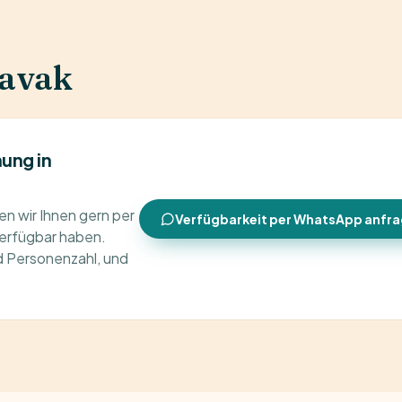
kavak
ung in
n wir Ihnen gern per
Verfügbarkeit per WhatsApp anfr
verfügbar haben.
d Personenzahl, und