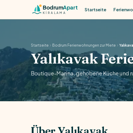
Skip to content
Bodrum
Apart
Startseite
Ferienw
KİRALAMA
Startseite
Bodrum Ferienwohnungen zur Miete
Yalıkav
Yalıkavak Fer
Boutique-Marina, gehobene Küche und ruh
Über Yalıkavak