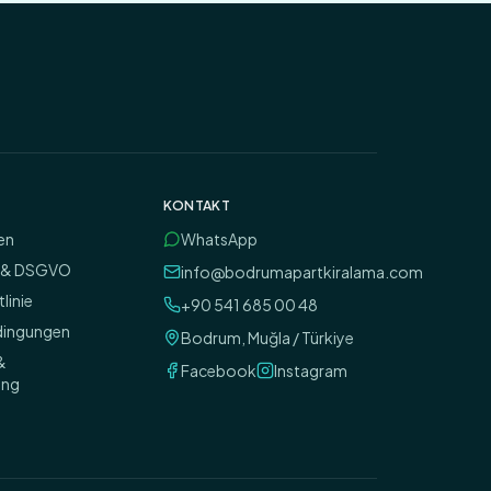
KONTAKT
en
WhatsApp
z & DSGVO
info@bodrumapartkiralama.com
linie
+90 541 685 00 48
dingungen
Bodrum, Muğla / Türkiye
&
Facebook
Instagram
ung