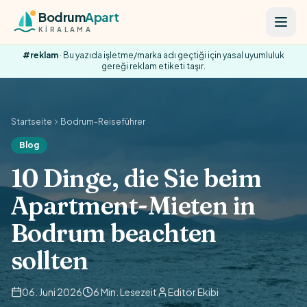
Skip to content
Bodrum
Apart
KİRALAMA
#reklam
· Bu yazıda işletme/marka adı geçtiği için yasal uyumluluk
gereği reklam etiketi taşır.
Startseite
Bodrum-Reiseführer
Blog
10 Dinge, die Sie beim
Apartment-Mieten in
Bodrum beachten
sollten
06. Juni 2026
6 Min. Lesezeit
Editör Ekibi