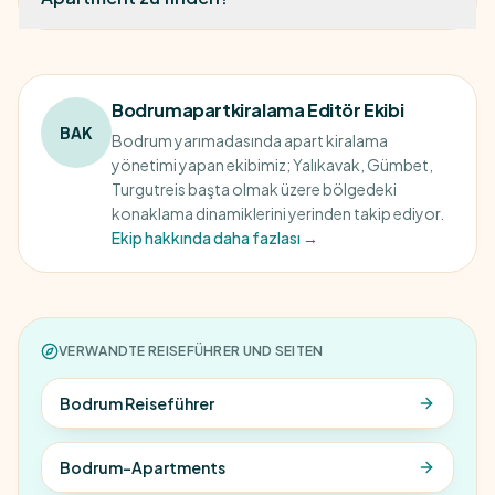
Bodrumapartkiralama Editör Ekibi
BAK
Bodrum yarımadasında apart kiralama
yönetimi yapan ekibimiz; Yalıkavak, Gümbet,
Turgutreis başta olmak üzere bölgedeki
konaklama dinamiklerini yerinden takip ediyor.
Ekip hakkında daha fazlası →
VERWANDTE REISEFÜHRER UND SEITEN
Bodrum Reiseführer
Bodrum-Apartments